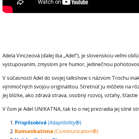
Adela Vinczeová (ďalej iba „Adel“), je slovenskou veľmi ob
vystupovaním, zmyslom pre humor, jedinečnou pohotovosť
V súčasnosti Adel do svojej talkshow s názvom Trochu ina
výnimočných svojou originalitou. Stretnúť ju môžete na rô
jej blízke, ako zdravá strava, osobný rozvoj, vzťahy, šťastie
V čom je Adel UNIKATNA, tak to o nej prezradia jej silné st
Prispôsobivá
(Adaptibility®)
Komunikatívna
(Communication®)