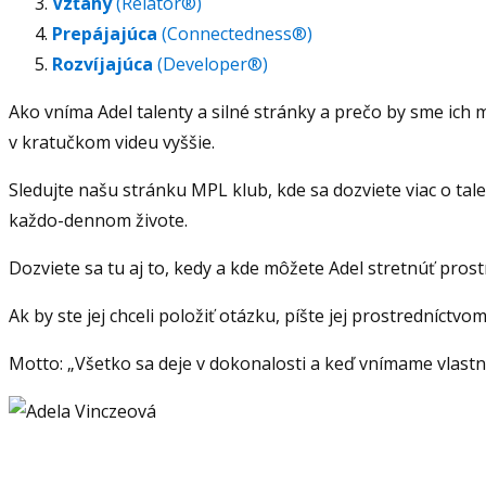
Vzťahy
(Relator®)
Prepájajúca
(Connectedness®)
Rozvíjajúca
(Developer®)
Ako vníma Adel talenty a silné stránky a prečo by sme ich 
v kratučkom videu vyššie.
Sledujte našu stránku MPL klub, kde sa dozviete viac o tale
každo-dennom živote.
Dozviete sa tu aj to, kedy a kde môžete Adel stretnúť pro
Ak by ste jej chceli položiť otázku, píšte jej prostredníctv
Motto: „Všetko sa deje v dokonalosti a keď vnímame vlastný 