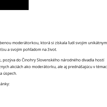
ľúbenou moderátorkou, ktorá si získala ľudí svojim unikátnym
ou a svojim pohľadom na život.
k, pozýva do Činohry Slovenského národného divadla hostí
znych akciách ako moderátorku, ale aj prednášajúcu v témac
 a úspech.
ránky: