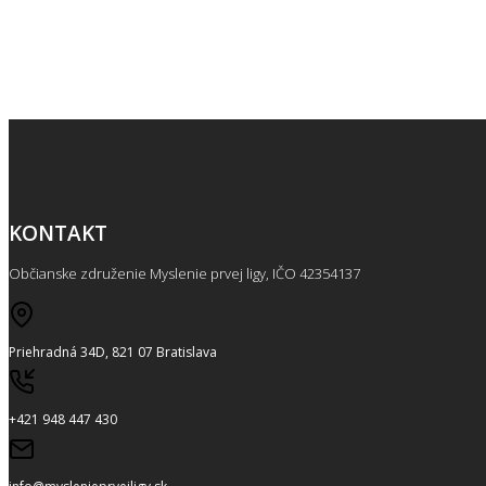
KONTAKT
Občianske združenie Myslenie prvej ligy, IČO 42354137
Priehradná 34D, 821 07 Bratislava
+421 948 447 430