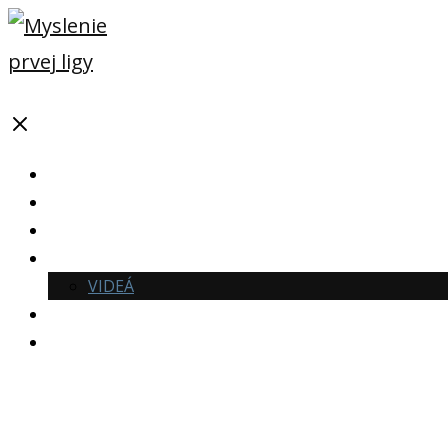
MENU
ÚVOD
TESTY
BLOG
PODUJATIA
VIDEÁ
NAPÍSALI O NÁS
KONTAKT