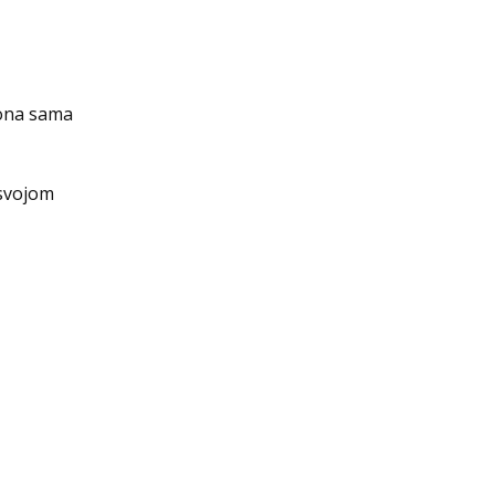
 ona sama
 svojom